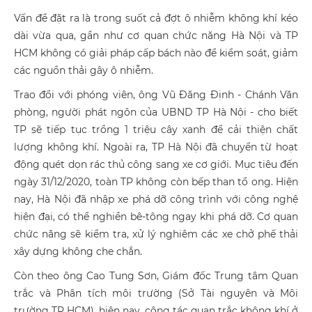
Vấn đề đặt ra là trong suốt cả đợt ô nhiễm không khí kéo
dài vừa qua, gần như cơ quan chức năng Hà Nội và TP
HCM không có giải pháp cấp bách nào để kiểm soát, giảm
các nguồn thải gây ô nhiễm.
Trao đổi với phóng viên, ông Vũ Đăng Định - Chánh Văn
phòng, người phát ngôn của UBND TP Hà Nội - cho biết
TP sẽ tiếp tục trồng 1 triệu cây xanh để cải thiện chất
lượng không khí. Ngoài ra, TP Hà Nội đã chuyển từ hoạt
động quét dọn rác thủ công sang xe cơ giới. Mục tiêu đến
ngày 31/12/2020, toàn TP không còn bếp than tổ ong. Hiện
nay, Hà Nội đã nhập xe phá dỡ công trình với công nghệ
hiện đại, có thể nghiền bê-tông ngay khi phá dỡ. Cơ quan
chức năng sẽ kiểm tra, xử lý nghiêm các xe chở phế thải
xây dựng không che chắn.
Còn theo ông Cao Tung Sơn, Giám đốc Trung tâm Quan
trắc và Phân tích môi trường (Sở Tài nguyên và Môi
trường TP HCM), hiện nay, công tác quan trắc không khí ở