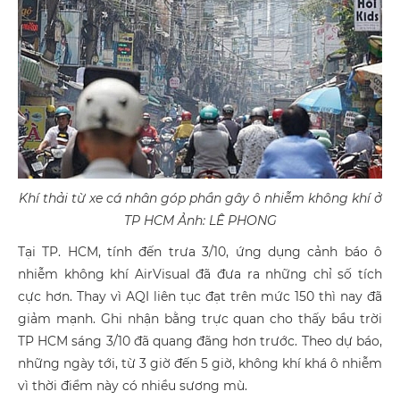
Khí thải từ xe cá nhân góp phần gây ô nhiễm không khí ở
TP HCM Ảnh: LÊ PHONG
Tại TP. HCM, tính đến trưa 3/10, ứng dụng cảnh báo ô
nhiễm không khí AirVisual đã đưa ra những chỉ số tích
cực hơn. Thay vì AQI liên tục đạt trên mức 150 thì nay đã
giảm mạnh. Ghi nhận bằng trực quan cho thấy bầu trời
TP HCM sáng 3/10 đã quang đãng hơn trước. Theo dự báo,
những ngày tới, từ 3 giờ đến 5 giờ, không khí khá ô nhiễm
vì thời điểm này có nhiều sương mù.