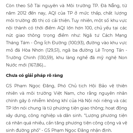
Còn theo Sở Tài nguyên và Môi trường TP. Đà Nẵng, từ
năm 2012 đến nay, AQI của TP ở mức thấp, chất lượng
môi trường đô thị có cải thiện. Tuy nhiên, một số khu vực
nội thành có thời điểm AQI lớn hơn 100, chủ yếu tại các
nút giao thông trọng điểm như: Ngã tư Cách Mạng
Tháng Tám - Ông Ích Đường (100,93), đường vào khu vực
mỏ đá Hòa Nhơn (129,51), ngã ba đường Lê Trọng Tấn -
Trường Chinh (130,59), khu làng nghề đá mỹ nghệ Non
Nước mới (167,86)…
Chưa có giải pháp rõ ràng
GS Phạm Ngọc Đăng, Phó Chủ tịch Hội Bảo vệ thiên
nhiên và môi trường Việt Nam, cho rằng nguyên nhân
chính gây ô nhiễm không khí của Hà Nội nói riêng và các
TP lớn nói chung là từ phương tiện giao thông; hoạt động
xây dựng, công nghiệp và dân sinh. "Lượng phương tiện
cá nhân quá nhiều, cần tăng phương tiện công cộng và vệ
sinh đường phố" - GS Phạm Ngọc Đăng nhận định.