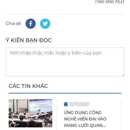
Theo Báo NLĐ
Chia sẻ:
Ý KIẾN BẠN ĐỌC
CÁC TIN KHÁC
10/11/2020
ỨNG DỤNG CÔNG
NGHỆ HIỆN ĐẠI VÀO
MẠNG LƯỚI QUAN