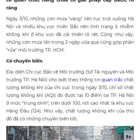
cơ quan chức năng chưa có giải pháp cấp bách, rõ
ràng
Ngày 3/10, những cơn mưa "vàng" liên tục trút xuống Hà
Nội và nhiều khu vực miền Bắc nên tình trạng ô nhiễm
không khí ở khu vực đã cải thiện rõ rệt. Cũng như vậy,
những cơn mưa lớn trong 2 ngày vừa qua cũng góp phần
"rửa" môi trường TP. HCM.
Có chuyển biến
Đại diện Chi cục Bảo vệ Môi trường (Sở Tài nguyên và Môi
trường TP. Hà Nội) cho biết theo thông tin
quan trắc
chất
lượng không khí của chi cục trong ngày 3/10, chỉ số chất
lượng không khí (AQI) đo được tại 10 điểm tại TP. Hà Nội
ở mức "trung bình", trên dưới 100, nơi cao nhất là khu vực
Hàng Đậu (124). Như vậy, chất lượng không khí của thủ
đô đã có những chuyển biến tốt.