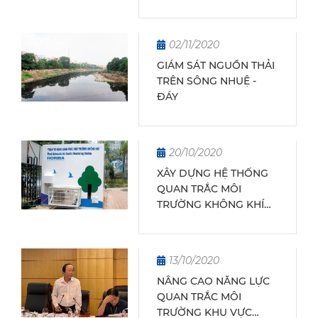
TRẮC KHÍ TƯỢNG THUỶ
VĂN
02/11/2020
GIÁM SÁT NGUỒN THẢI
TRÊN SÔNG NHUỆ -
ĐÁY
20/10/2020
XÂY DỰNG HỆ THỐNG
QUAN TRẮC MÔI
TRƯỜNG KHÔNG KHÍ
HIỆN ĐẠI VÀ BỀN
VỮNG: TẦM NHÌN CHIẾN
LƯỢC BẮT NHỊP CÙNG
13/10/2020
THỜI ĐẠI
NÂNG CAO NĂNG LỰC
QUAN TRẮC MÔI
TRƯỜNG KHU VỰC