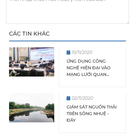
CÁC TIN KHÁC
10/11/2020
ỨNG DỤNG CÔNG
NGHỆ HIỆN ĐẠI VÀO
MẠNG LƯỚI QUAN
TRẮC KHÍ TƯỢNG THUỶ
VĂN
02/11/2020
GIÁM SÁT NGUỒN THẢI
TRÊN SÔNG NHUỆ -
ĐÁY