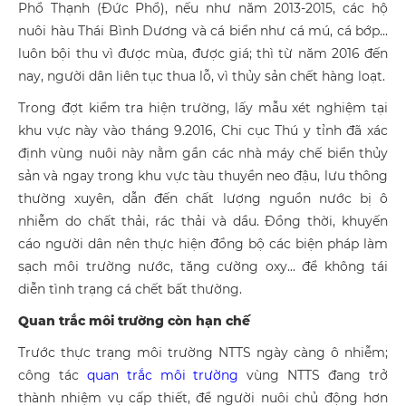
Phổ Thạnh (Đức Phổ), nếu như năm 2013-2015, các hộ
nuôi hàu Thái Bình Dương và cá biển như cá mú, cá bớp...
luôn bội thu vì được mùa, được giá; thì từ năm 2016 đến
nay, người dân liên tục thua lỗ, vì thủy sản chết hàng loạt.
Trong đợt kiểm tra hiện trường, lấy mẫu xét nghiệm tại
khu vực này vào tháng 9.2016, Chi cục Thú y tỉnh đã xác
định vùng nuôi này nằm gần các nhà máy chế biển thủy
sản và ngay trong khu vực tàu thuyền neo đậu, lưu thông
thường xuyên, dẫn đến chất lượng nguồn nước bị ô
nhiễm do chất thải, rác thải và dầu. Đồng thời, khuyến
cáo người dân nên thực hiện đồng bộ các biện pháp làm
sạch môi trường nước, tăng cường oxy... để không tái
diễn tình trạng cá chết bất thường.
Quan trắc môi trường còn hạn chế
Trước thực trạng môi trường NTTS ngày càng ô nhiễm;
công tác
quan trắc môi trường
vùng NTTS đang trở
thành nhiệm vụ cấp thiết, để người nuôi chủ động hơn