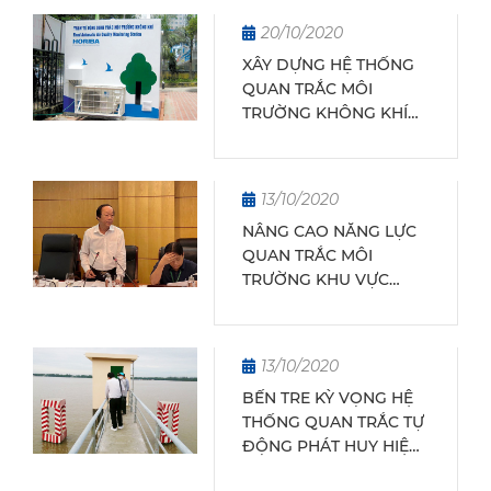
20/10/2020
XÂY DỰNG HỆ THỐNG
QUAN TRẮC MÔI
TRƯỜNG KHÔNG KHÍ
HIỆN ĐẠI VÀ BỀN
VỮNG: TẦM NHÌN CHIẾN
LƯỢC BẮT NHỊP CÙNG
13/10/2020
THỜI ĐẠI
NÂNG CAO NĂNG LỰC
QUAN TRẮC MÔI
TRƯỜNG KHU VỰC
PHÍA NAM
13/10/2020
BẾN TRE KỲ VỌNG HỆ
THỐNG QUAN TRẮC TỰ
ĐỘNG PHÁT HUY HIỆU
QUẢ