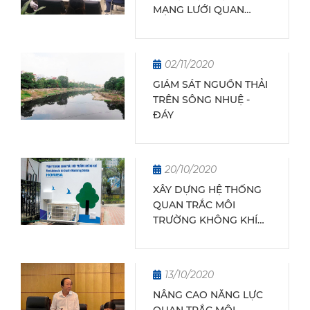
MẠNG LƯỚI QUAN
TRẮC KHÍ TƯỢNG THUỶ
VĂN
02/11/2020
GIÁM SÁT NGUỒN THẢI
TRÊN SÔNG NHUỆ -
ĐÁY
20/10/2020
XÂY DỰNG HỆ THỐNG
QUAN TRẮC MÔI
TRƯỜNG KHÔNG KHÍ
HIỆN ĐẠI VÀ BỀN
VỮNG: TẦM NHÌN CHIẾN
LƯỢC BẮT NHỊP CÙNG
13/10/2020
THỜI ĐẠI
NÂNG CAO NĂNG LỰC
QUAN TRẮC MÔI