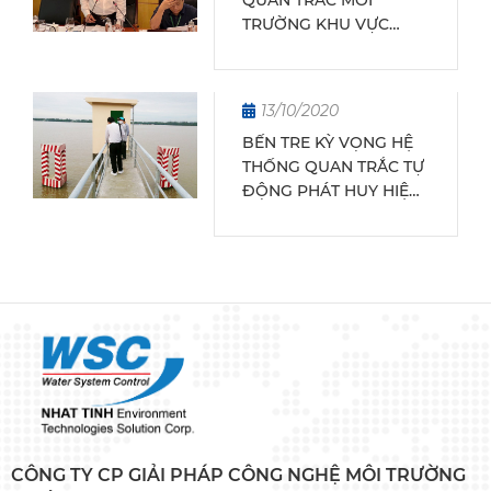
TRƯỜNG KHU VỰC
PHÍA NAM
13/10/2020
BẾN TRE KỲ VỌNG HỆ
THỐNG QUAN TRẮC TỰ
ĐỘNG PHÁT HUY HIỆU
QUẢ
CÔNG TY CP GIẢI PHÁP CÔNG NGHỆ MÔI TRƯỜNG