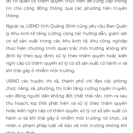
do cơ quan có thẩm quyền thực hiện để cung cấp thông
tin cho cộng đồng thông qua các phương tiện truyền
thông.
Ngoài ra, UBND tỉnh Quảng Bình cũng yêu cầu Ban Quản
lý Khu kinh tế tăng cường công tác hướng dẫn, giám sát
cơ sở sản xuất trong các khu kinh tế, khu công nghiệp
thực hiện chương trình quan trắc môi trường không khí
định kỳ theo quy định; xử lý theo thẩm quyền hoặc kiến
nghị cấp có thẩm quyền xử lý cơ sở sản xuất có hành vi xả
khí thải gây ô nhiễm môi trường.
UBND các huyện, thị xã, thành phố chỉ đạo các phòng
chức năng, xã, phường, thị trấn tăng cường tuyên truyền,
vận động người dân không đốt chất thải rắn, rơm rạ sau
thu hoạch; kịp thời phát hiện và xử lý theo thẩm quyền
hoặc kiến nghị cấp có thẩm quyền xử lý cơ sở sản xuất có
hành vi xả khí thải gây ô nhiễm môi trường; tổ chức, cá
nhân vi phạm pháp luật về bảo vệ môi trường không khí
theo quy định.