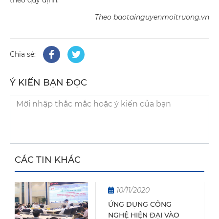
Theo baotainguyenmoitruong.vn
Chia sẻ:
Ý KIẾN BẠN ĐỌC
CÁC TIN KHÁC
10/11/2020
ỨNG DỤNG CÔNG
NGHỆ HIỆN ĐẠI VÀO