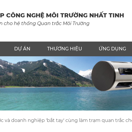
P
CÔNG
NGHỆ
MÔI
TRƯỜNG
NHẤT
TINH
n cho hệ thống Quan trắc Môi Trường
DỰ ÁN
THƯƠNG HIỆU
ỨNG DỤNG
ớc và doanh nghiệp 'bắt tay' cùng làm trạm quan trắc 