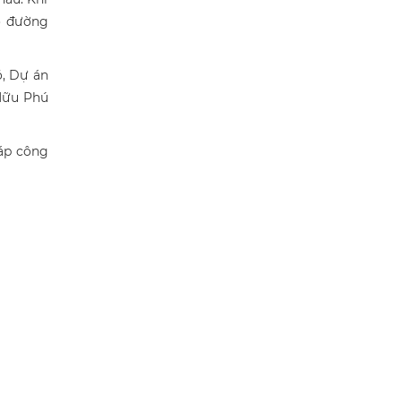
o đường
ó, Dự án
 Hữu Phú
áp công