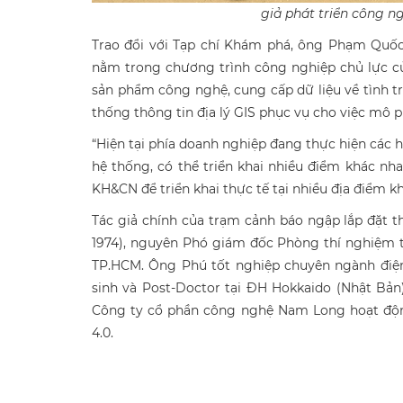
giả phát triển công n
Trao đổi với Tạp chí Khám phá, ông Phạm Quốc
nằm trong chương trình công nghiệp chủ lực củ
sản phẩm công nghệ, cung cấp dữ liệu về tình t
thống thông tin địa lý GIS phục vụ cho việc mô 
“Hiện tại phía doanh nghiệp đang thực hiện các 
hệ thống, có thể triển khai nhiều điểm khác nh
KH&CN để triển khai thực tế tại nhiều địa điểm 
Tác giả chính của trạm cảnh báo ngập lắp đặt
1974), nguyên Phó giám đốc Phòng thí nghiệm t
TP.HCM. Ông Phú tốt nghiệp chuyên ngành điện
sinh và Post-Doctor tại ĐH Hokkaido (Nhật Bả
Công ty cổ phần công nghệ Nam Long hoạt động
4.0.