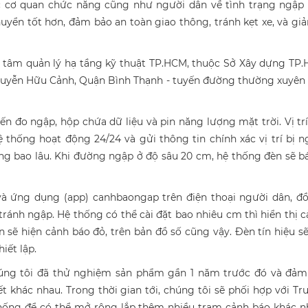
ác cơ quan chức năng cũng như người dân về tình trạng ngập 
uyển tốt hơn, đảm bảo an toàn giao thông, tránh kẹt xe, và gi
 tâm quản lý hạ tầng kỹ thuật TP.HCM, thuộc Sở Xây dựng TP.
guyễn Hữu Cảnh, Quận Bình Thạnh - tuyến đường thường xuyên 
 đo ngập, hộp chứa dữ liệu và pin năng lượng mặt trời. Vị trí
 thống hoạt động 24/24 và gửi thông tin chính xác vị trí bị 
ng bao lâu. Khi đường ngập ở độ sâu 20 cm, hệ thống đèn sẽ 
 và ứng dụng (app) canhbaongap trên điện thoại người dân, đ
ánh ngập. Hệ thống có thể cài đặt bao nhiêu cm thì hiển thị 
n sẽ hiện cảnh báo đỏ, trên bản đồ số cũng vậy. Đèn tín hiệu 
iết lập.
chúng tôi đã thử nghiệm sản phẩm gần 1 năm trước đó và đảm
ết khác nhau. Trong thời gian tới, chúng tôi sẽ phối hợp với T
thống để có thể mở rộng lắp thêm nhiều trạm cảnh báo khác n