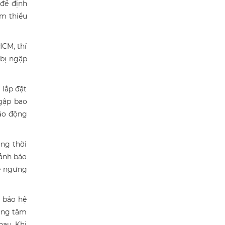
để định
ảm thiểu
HCM, thí
bị ngập
 lắp đặt
ngập bao
báo động
ồng thời
cảnh báo
sẽ ngưng
 bảo hệ
rung tâm
hau. Khi