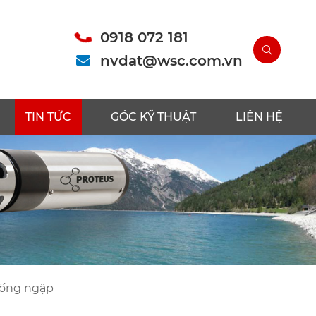
0918 072 181
nvdat@wsc.com.vn
TIN TỨC
GÓC KỸ THUẬT
LIÊN HỆ
chống ngập