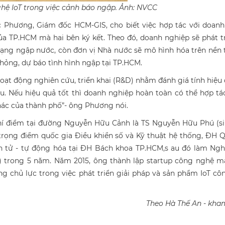
ghệ IoT trong việc cảnh báo ngập. Ảnh: NVCC
 Phương, Giám đốc HCM-GIS, cho biết việc hợp tác với doanh
a TP.HCM mà hai bên ký kết. Theo đó, doanh nghiệp sẽ phát t
rạng ngập nước, còn đơn vị Nhà nước sẽ mô hình hóa trên nền
phỏng, dự báo tình hình ngập tại TP.HCM.
hoạt động nghiên cứu, triển khai (R&D) nhằm đánh giá tính hiệu
au. Nếu hiệu quả tốt thì doanh nghiệp hoàn toàn có thể hợp tá
khác của thành phố”- ông Phương nói.
 thí điểm tại đường Nguyễn Hữu Cảnh là TS Nguyễn Hữu Phú (s
rọng điểm quốc gia Điều khiển số và Kỹ thuật hệ thống, ĐH 
 tử - tự động hóa tại ĐH Bách khoa TP.HCM,s au đó làm Ngh
n) trong 5 năm. Năm 2015, ông thành lập startup công nghệ m
 chủ lực trong việc phát triển giải pháp và sản phẩm IoT cô
Theo Hà Thế An - kha