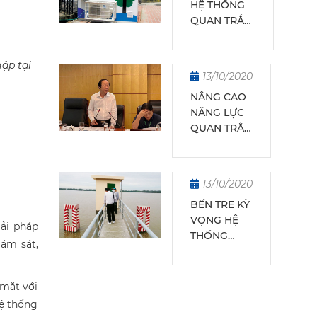
HỆ THỐNG
QUAN TRẮC
MÔI
TRƯỜNG
ập tại
KHÔNG KHÍ
13/10/2020
HIỆN ĐẠI VÀ
NÂNG CAO
BỀN VỮNG:
NĂNG LỰC
TẦM NHÌN
QUAN TRẮC
CHIẾN LƯỢC
MÔI
BẮT NHỊP
TRƯỜNG
CÙNG THỜI
KHU VỰC
ĐẠI
13/10/2020
PHÍA NAM
BẾN TRE KỲ
VỌNG HỆ
ải pháp
THỐNG
iám sát,
QUAN TRẮC
TỰ ĐỘNG
PHÁT HUY
 mặt với
HIỆU QUẢ
hệ thống