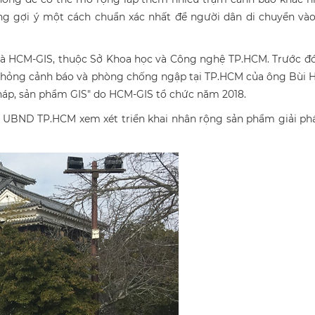
ng gợi ý một cách chuẩn xác nhất để người dân di chuyển và
là HCM-GIS, thuộc Sở Khoa học và Công nghệ TP.HCM. Trước đ
ô phỏng cảnh báo và phòng chống ngập tại TP.HCM của ông Bùi
pháp, sản phẩm GIS" do HCM-GIS tổ chức năm 2018.
o UBND TP.HCM xem xét triển khai nhân rộng sản phẩm giải ph