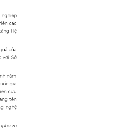
 nghiệp
riển các
 tảng Hệ
 quả của
c với Sở
inh năm
Quốc gia
iên cứu
ang tên
ng nghệ
mpha.vn