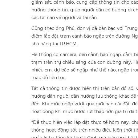
giám sát, cảnh báo, cung cấp thông tin cho c
hướng thông tin, giúp người dân có hướng di ch
các tai nạn về người và tài sản.
Cũng theo ông Phú, đơn vị đã bàn bạc với Trung
điểm lắp đặt trạm cảnh báo ngập trên đường N
khá nặng tại TP.HCM.
Hệ thống có camera, đèn cảnh báo ngập, cảm biến
trạm trên trụ chiếu sáng của con đường này. Hệ
nhiêu cm, dự báo sẽ ngập như thế nào, ngập tro
màu đỏ liên tục.
Tất cả thông tin được hiển thị trên bản đồ số,
hướng dẫn người dân hướng lưu thông khác để tr
đèn. Khi mức ngập vượt quá giới hạn cài đặt, đè
hoạt động khi mực nước rút thấp hơn giá trị đã th
“Để thực hiện việc lắp đặt thực tế hôm nay, 
thống hoạt động tốt trên nhiều điều kiện thời ti
quản lý hạ tầng kỹ thuật đánh giá hiệu quả hệ 