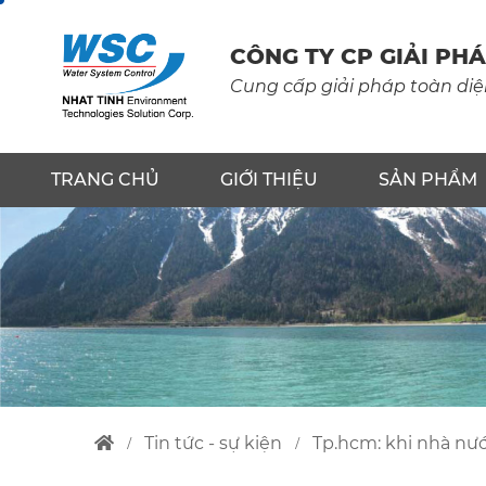
CÔNG
TY
CP
GIẢI
PHÁ
Cung cấp giải pháp toàn diệ
TRANG CHỦ
GIỚI THIỆU
SẢN PHẨM
tin tức - sự kiện
tp.hcm: khi nhà nư